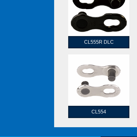
CL555R DLC
CL554