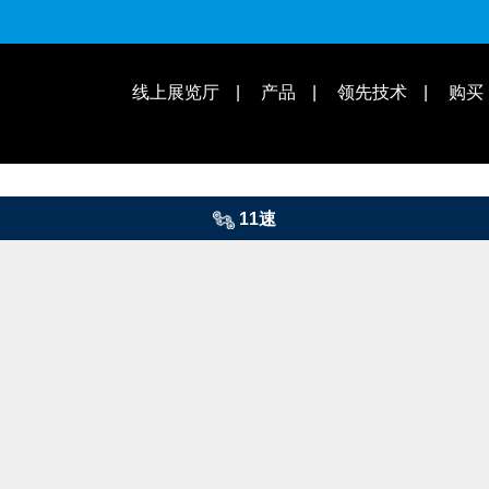
适用车款
操作教学 | 知识库
线上展览厅
产品
领先技术
购买
11速