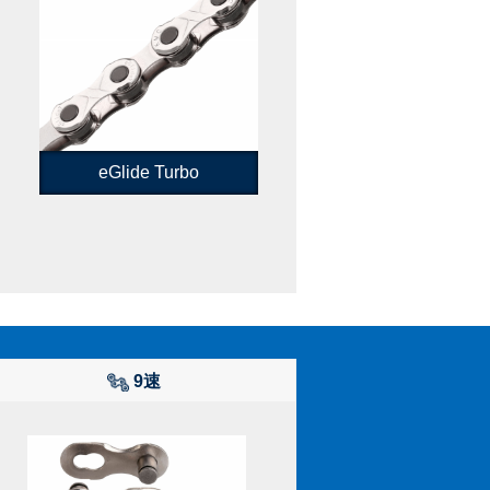
eGlide Turbo
9速