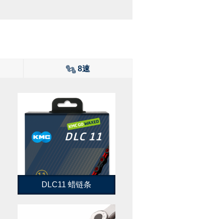
8速
DLC11 蜡链条