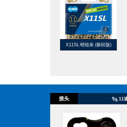
X11SL 蜡链条 (极轻版)
接头
11