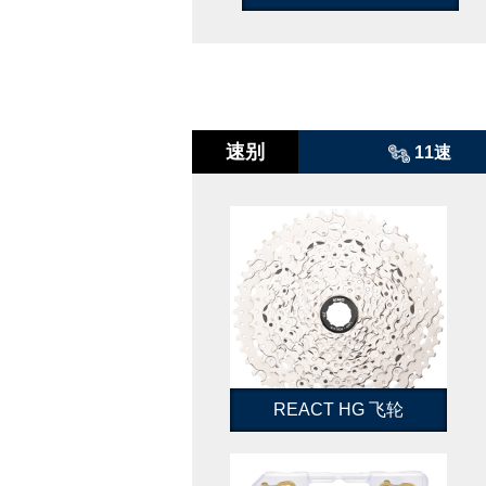
速别
11速
REACT HG 飞轮