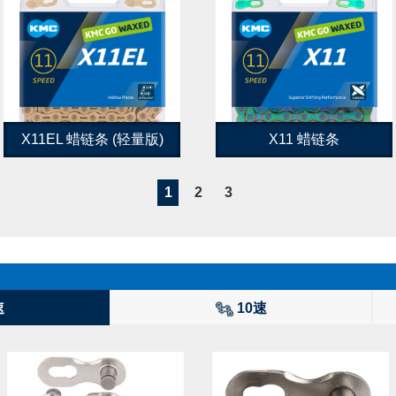
X11EL 蜡链条 (轻量版)
X11 蜡链条
1
2
3
速
10速