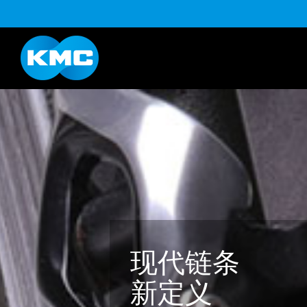
B系列
Life Style系列
YouTube
下载
K系列
HL半目系列
现代链条
新定义