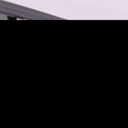
TiCN类钻碳精密镀层