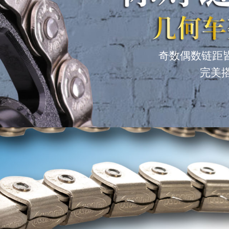
奇数偶数链距
完美