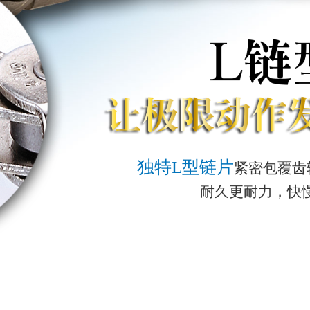
独特L型链片
紧密包覆齿
耐久更耐力，快