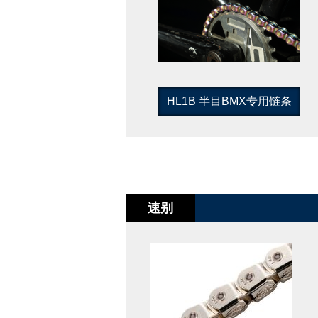
HL1B 半目BMX专用链条
速别