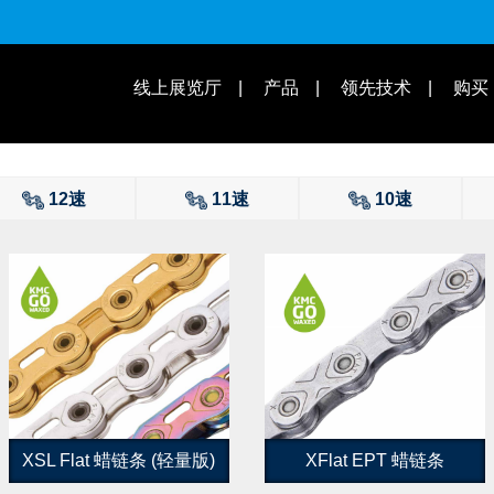
适用速别
线上展览厅
产品
领先技术
购买
操作教学 | 知识库
适用车款
12速
11速
10速
XSL Flat 蜡链条 (轻量版)
XFlat EPT 蜡链条