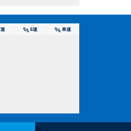
7速
6速
单速