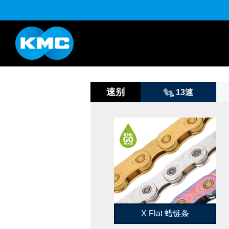
B系列
Life Style系列
YouTube
下载
K系列
HL半目系列
速别
13速
X Flat 蜡链条