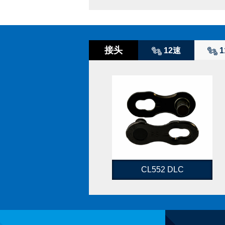
接头
12速
1
CL552 DLC