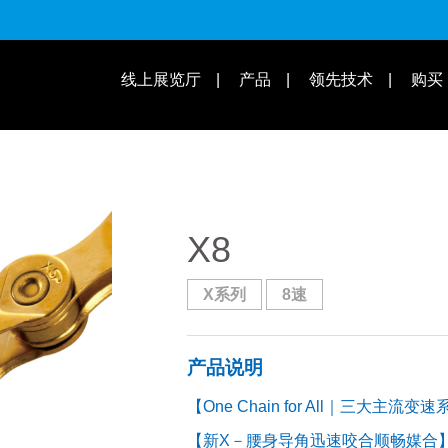
适用速别
线上展览厅
产品
领先技术
购买
操作教学 | 知识库
适用车款
X8
X系列
8速
产品说明
【One Chain for All｜三大主
【新X－腰身导角迅速咬合顺畅媒合