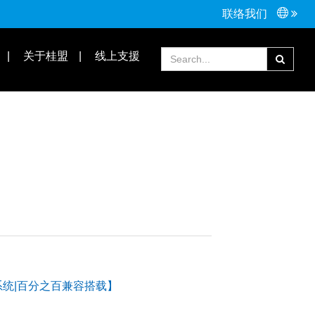
联络我们
接头配件
Tools手工具
关于桂盟
线上支援
常见问题
合作伙伴
流变速系统|百分之百兼容搭载】
】