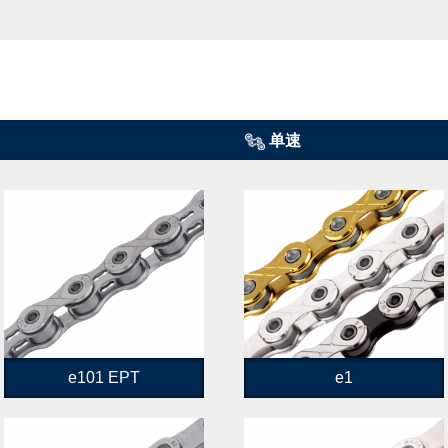
单速
e101 EPT
e1