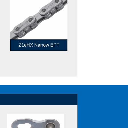
Z1eHX Narrow EPT