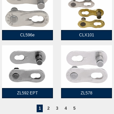
CL596e
CLX101
ZL592 EPT
ZL578
1
2
3
4
5