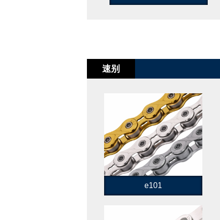
速别
e101