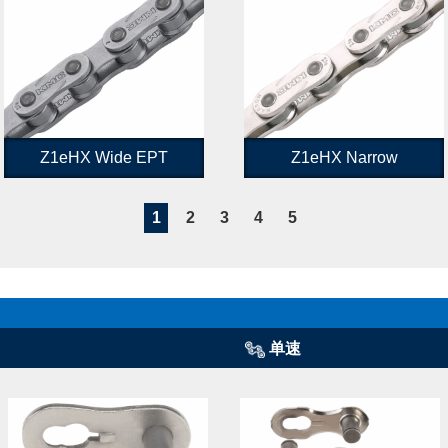
Z1eHX Wide EPT
Z1eHX Narrow
1
2
3
4
5
单速