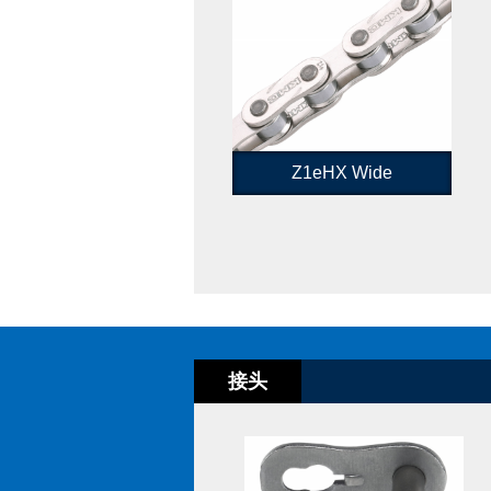
Z1eHX Wide
接头