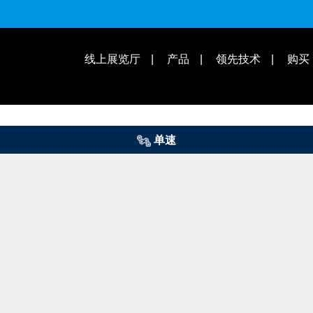
适用车款
操作教学 | 知识库
线上展览厅
产品
领先技术
购买
单速