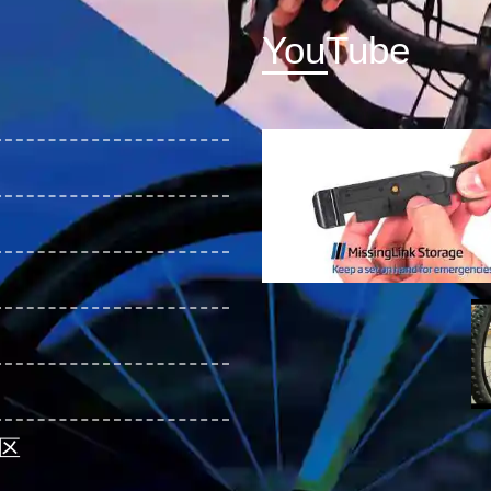
YouTube
区