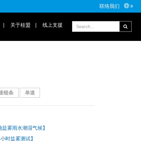
联络我们
接头配件
Tools手工具
关于桂盟
线上支援
常见问题
合作伙伴
速链条
单速
地盐雾雨水潮湿气候】
0小时盐雾测试】