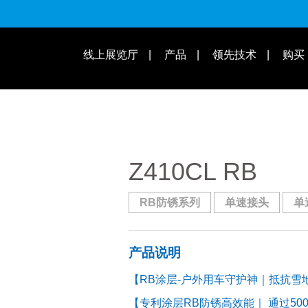
适用速别
线上展览厅
产品
领先技术
购买
操作教学 | 知识库
适用车款
Z410CL RB
RB防锈系列
单速接头
单
产品说明
【RB涂层-户外用车守护神｜抵抗雪
【专利涂层RB防锈高效能｜ 通过50