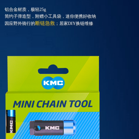
铝合金材质，极轻25g
简约子弹造型，附赠小工具袋，迷你便携好收纳
断链急救
因应野外骑行的
；居家DIY换链维修