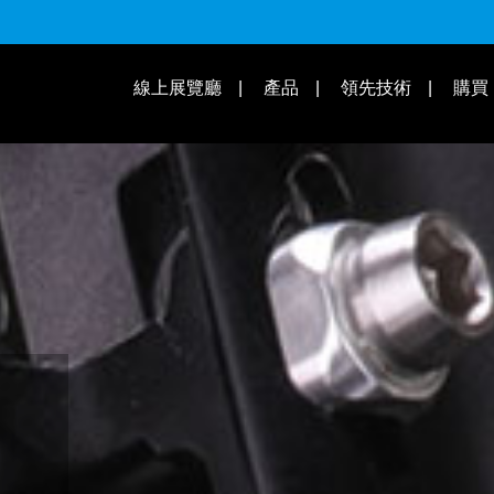
適用速別
線上展覽廳
產品
領先技術
購買
操作教學 | 知識庫
適用車款