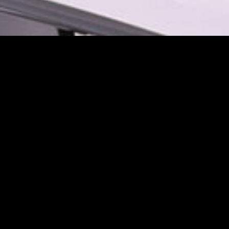
TiCN類鑽碳精密鍍層