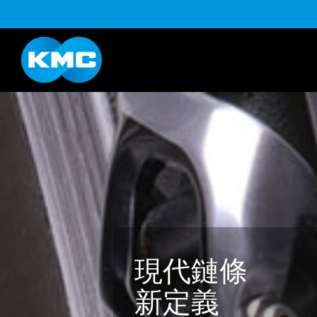
B系列
Life Style系列
YouTube
下載
K系列
HL半目系列
現代鏈條
新定義