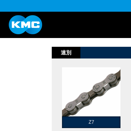
K系列
HL半目系列
YouTube
下載
速別
Z7