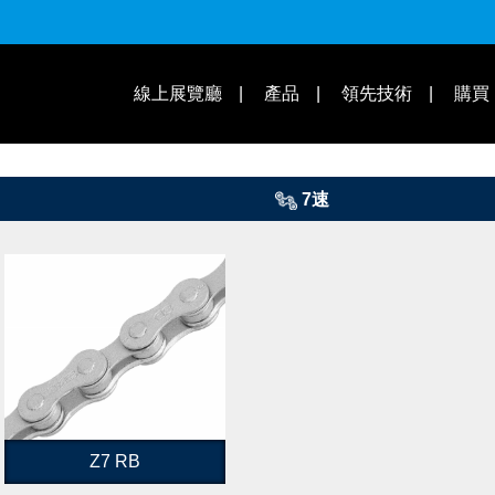
適用車款
操作教學 | 知識庫
線上展覽廳
產品
領先技術
購買
7速
Z7 RB