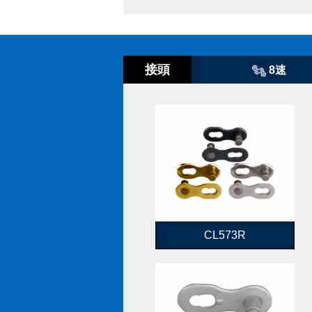
接頭
8速
CL573R