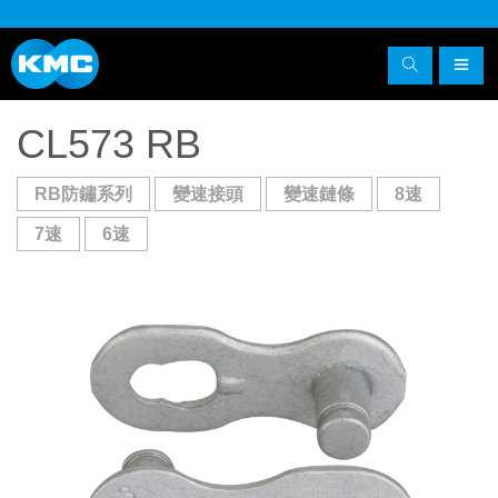
CL573 RB
RB防鏽系列
變速接頭
變速鏈條
8速
7速
6速