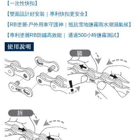
【一次性快扣】
【雙面設計好安裝｜專利快扣更安全】
【RB塗層-戶外用車守護神｜抵抗雪地鹽霧雨水潮濕氣候】
【專利塗層RB防鏽高效能｜ 通過500小時鹽霧測試】