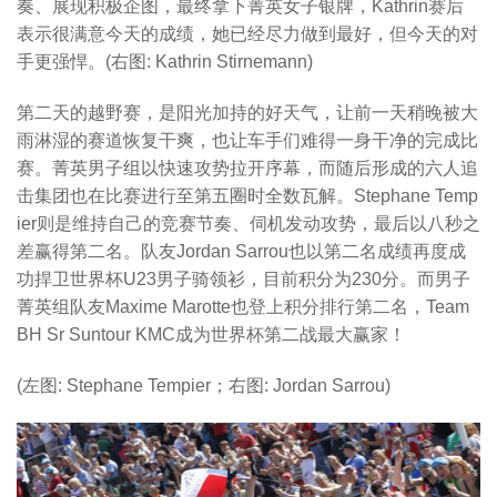
奏、展现积极企图，最终拿下菁英女子银牌，Kathrin赛后
表示很满意今天的成绩，她已经尽力做到最好，但今天的对
手更强悍。(右图: Kathrin Stirnemann)
第二天的越野赛，是阳光加持的好天气，让前一天稍晚被大
雨淋湿的赛道恢复干爽，也让车手们难得一身干净的完成比
赛。菁英男子组以快速攻势拉开序幕，而随后形成的六人追
击集团也在比赛进行至第五圈时全数瓦解。Stephane Temp
ier则是维持自己的竞赛节奏、伺机发动攻势，最后以八秒之
差赢得第二名。队友Jordan Sarrou也以第二名成绩再度成
功捍卫世界杯U23男子骑领衫，目前积分为230分。而男子
菁英组队友Maxime Marotte也登上积分排行第二名，Team
BH Sr Suntour KMC成为世界杯第二战最大赢家！
(左图: Stephane Tempier；右图: Jordan Sarrou)