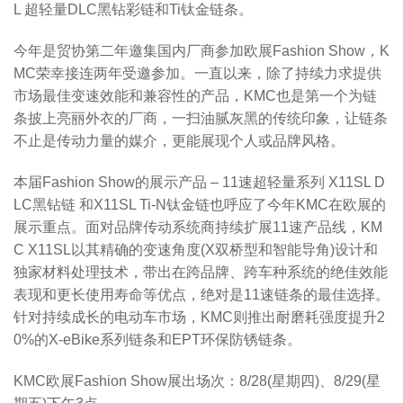
L 超轻量DLC黑钻彩链和Ti钛金链条。
今年是贸协第二年邀集国内厂商参加欧展Fashion Show，K
MC荣幸接连两年受邀参加。一直以来，除了持续力求提供
市场最佳变速效能和兼容性的产品，KMC也是第一个为链
条披上亮丽外衣的厂商，一扫油腻灰黑的传统印象，让链条
不止是传动力量的媒介，更能展现个人或品牌风格。
本届Fashion Show的展示产品 – 11速超轻量系列 X11SL D
LC黑钻链 和X11SL Ti-N钛金链也呼应了今年KMC在欧展的
展示重点。面对品牌传动系统商持续扩展11速产品线，KM
C X11SL以其精确的变速角度(X双桥型和智能导角)设计和
独家材料处理技术，带出在跨品牌、跨车种系统的绝佳效能
表现和更长使用寿命等优点，绝对是11速链条的最佳选择。
针对持续成长的电动车市场，KMC则推出耐磨耗强度提升2
0%的X-eBike系列链条和EPT环保防锈链条。
KMC欧展Fashion Show展出场次：8/28(星期四)、8/29(星