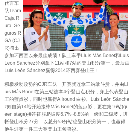
代言车
队Team
Caja R
ural-Se
guros R
GA (CJ
R)骑出
参加环西赛以来最佳成绩！队上车手Lluis Más Bonet和Luis
León Sánchez分别拿下11站和7站的登山积分第一，最后由
Luis León Sánchez赢得2014环西赛登山王！
积极发动攻势的CJR车队一开赛就连拿三站敢斗赏，并由Ll
uis Más Bonet在第三站连拿4个登山点积分，穿上代表登山
王的蓝点衫，同时也赢得Allround 白衫。Luis León Sánche
z则自第14站开始接棒Más Bonet的蓝点衫，更在第16站(qu
een stage)接连征服爬坡度6.7%~8.8%的一级和二级坡，进
帐登山积分27分，以总分53分站稳登山积分第一，也赢得
他生涯第一件三大赛登山王领骑衫。