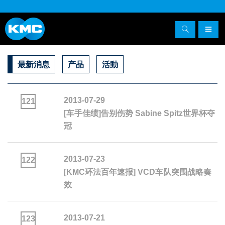
最新消息
产品
活動
2013-07-29
121
[车手佳绩]告别伤势 Sabine Spitz世界杯夺
冠
2013-07-23
122
[KMC环法百年速报] VCD车队突围战略奏
效
2013-07-21
123