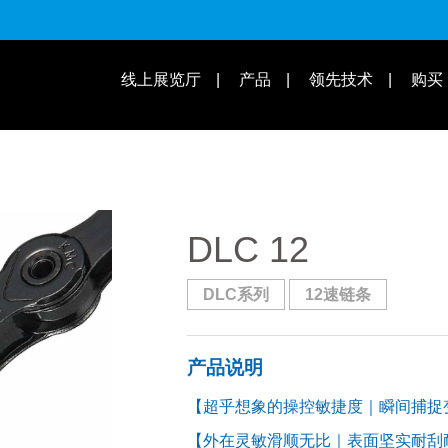
适用速别
线上展览厅
产品
领先技术
购买
操作教学 | 知识库
适用车款
DLC 12
DLC系列
12速链条
产品说明
【超乎想象的操控敏捷度｜瞬间捕捉
【外在灵敏滑顺无比｜表面坚实耐刮