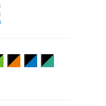
】
】
】
】