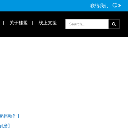
联络我们
接头配件
Tools手工具
关于桂盟
线上支援
常见问题
合作伙伴
变档动作】
耐磨】