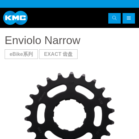
Enviolo Narrow
eBike系列
EXACT 齿盘