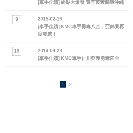
[車手佳績] 終點大爆發 黃亭茵奪勝環沖繩
2015-02-16
9
[車手佳績] KMC車手勇奪八金，亞錦賽再
度發威！
2014-09-29
10
[車手佳績] KMC車手仁川亞運勇奪四金
1
2