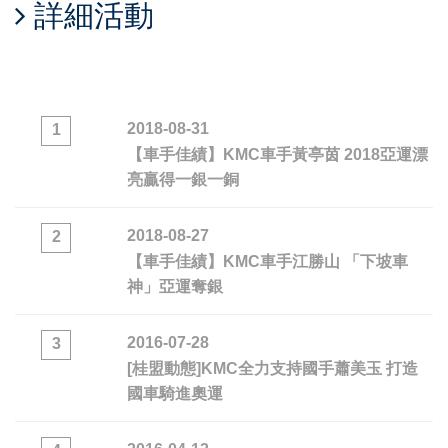
詳細活動
2018-08-31
1
【車手佳績】KMC車手黃亭茵 2018亞運漂
亮贏得一銀一銅
2018-08-27
2
【車手佳績】KMC車手江勝山 「下坡車
神」亞運奪銀
2016-07-28
3
[桂盟動態]KMC全力支持國手蕭美玉 打造
國車騎進奧運