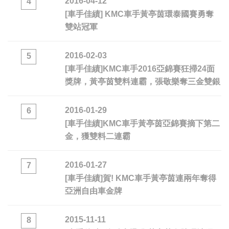
2016-04-12
4
[車手佳績] KMC車手黃亭茵環泰國賽勇奪
雙站冠軍
2016-02-03
5
[車手佳績]KMC車手2016亞錦賽狂掃24面
獎牌，黃亭茵雙料連霸，張敬樂奪三金雙銀
2016-01-29
6
[車手佳績]KMC車手黃亭茵亞錦賽摘下第二
金，獲雙料二連霸
2016-01-27
7
[車手佳績]賀! KMC車手黃亭茵連兩年奪得
亞洲自由車金牌
2015-11-11
8