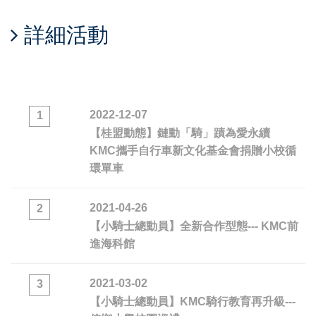
詳細活動
2022-12-07
1
【桂盟動態】鏈動「騎」蹟為愛永續
KMC攜手自行車新文化基金會捐贈小校循
環單車
2021-04-26
2
【小騎士總動員】全新合作型態--- KMC前
進海科館
2021-03-02
3
【小騎士總動員】KMC騎行教育再升級---