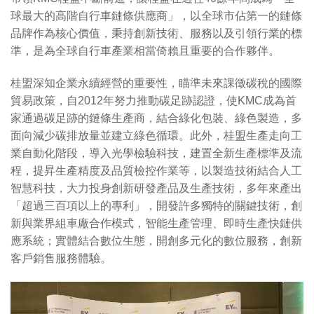
球最大的高階自行車鏈條供應商」，以全球市佔第一的鏈條
品牌作為核心價值，秉持創新技術、服務以及引領行業的標
準，是為全球自行車產業相當倚賴且重要的合作夥伴。
桂盟深知企業永續經營的重要性，瞄準未來課徵碳稅的國際
貿易政策，自2012年努力推動碳足跡認證，使KMC成為首
家通過碳足跡的鏈條生產商，結合綠化包裝、綠色製造，多
面向減少碳排放量並建立綠色循環。此外，桂盟生產走向工
業自動化階段，導入光學檢驗科技，建置全新生產標準及流
程，提昇生產精度及品質檢控作業等，以製造技術結合人工
智慧科技，大力投身創新研發產品及生產技術，多年來產出
「超過三百項以上的專利」，開發許多獨特的關鍵技術，創
新與業界組車廠合作模式，智能生產管理、即時生產快鏈供
應系統；實體結合數位生態，開創多元化的數位服務，創新
客戶銷售服務體驗。