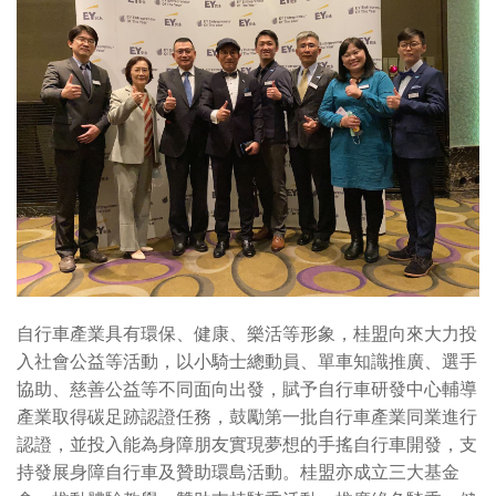
自行車產業具有環保、健康、樂活等形象，桂盟向來大力投
入社會公益等活動，以小騎士總動員、單車知識推廣、選手
協助、慈善公益等不同面向出發，賦予自行車研發中心輔導
產業取得碳足跡認證任務，鼓勵第一批自行車產業同業進行
認證，並投入能為身障朋友實現夢想的手搖自行車開發，支
持發展身障自行車及贊助環島活動。桂盟亦成立三大基金