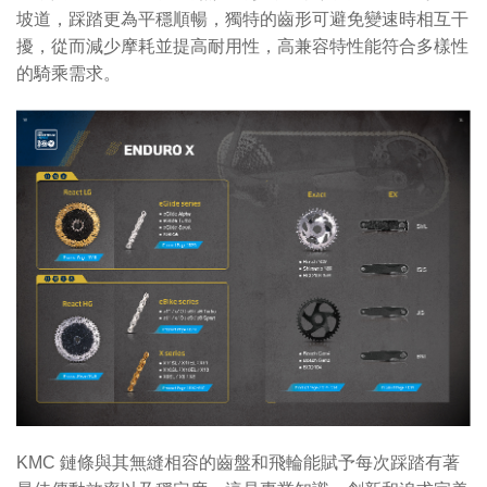
坡道，踩踏更為平穩順暢，獨特的齒形可避免變速時相互干
擾，從而減少摩耗並提高耐用性，高兼容特性能符合多樣性
的騎乘需求。
KMC 鏈條與其無縫相容的齒盤和飛輪能賦予每次踩踏有著