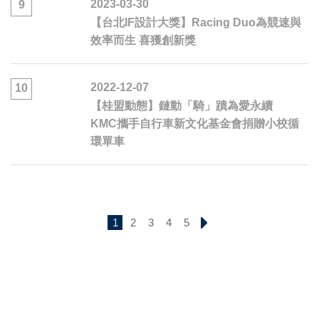
2023-03-30
9
【台北IF設計大獎】Racing Duo為競速與
效率而生 喜獲創新獎
2022-12-07
10
【桂盟動態】鏈動「騎」蹟為愛永續
KMC攜手自行車新文化基金會捐贈小校循
環單車
1
2
3
4
5