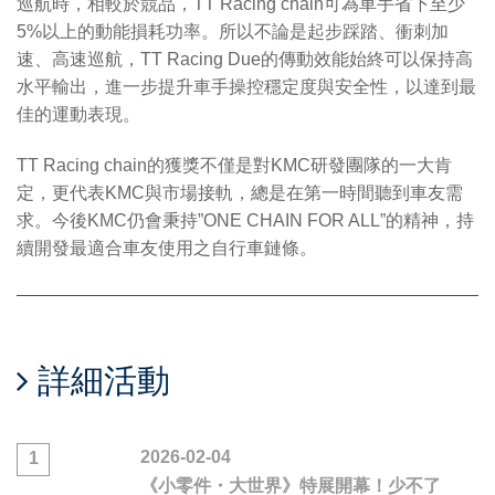
巡航時，相較於競品，TT Racing chain可為車手省下至少
5%以上的動能損耗功率。所以不論是起步踩踏、衝刺加
速、高速巡航，TT Racing Due的傳動效能始終可以保持高
水平輸出，進一步提升車手操控穩定度與安全性，以達到最
佳的運動表現。
TT Racing chain的獲獎不僅是對KMC研發團隊的一大肯
定，更代表KMC與市場接軌，總是在第一時間聽到車友需
求。今後KMC仍會秉持”ONE CHAIN FOR ALL”的精神，持
續開發最適合車友使用之自行車鏈條。
詳細活動
2026-02-04
1
《小零件・大世界》特展開幕！少不了