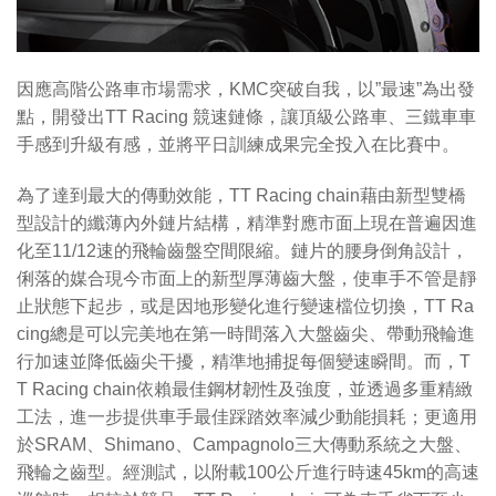
因應高階公路車市場需求，KMC突破自我，以”最速”為出發
點，開發出TT Racing 競速鏈條，讓頂級公路車、三鐵車車
手感到升級有感，並將平日訓練成果完全投入在比賽中。
為了達到最大的傳動效能，TT Racing chain藉由新型雙橋
型設計的纖薄內外鏈片結構，精準對應市面上現在普遍因進
化至11/12速的飛輪齒盤空間限縮。鏈片的腰身倒角設計，
俐落的媒合現今市面上的新型厚薄齒大盤，使車手不管是靜
止狀態下起步，或是因地形變化進行變速檔位切換，TT Ra
cing總是可以完美地在第一時間落入大盤齒尖、帶動飛輪進
行加速並降低齒尖干擾，精準地捕捉每個變速瞬間。而，T
T Racing chain依賴最佳鋼材韌性及強度，並透過多重精緻
工法，進一步提供車手最佳踩踏效率減少動能損耗；更適用
於SRAM、Shimano、Campagnolo三大傳動系統之大盤、
飛輪之齒型。經測試，以附載100公斤進行時速45km的高速