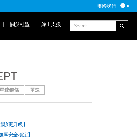
聯絡我們
接頭配件
Tools手工具
關於桂盟
線上支援
常見問題
合作夥伴
EPT
單速鏈條
單速
體驗更升級】
加厚安全穩定】