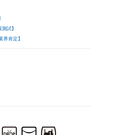
】
霧測試】
業界肯定】