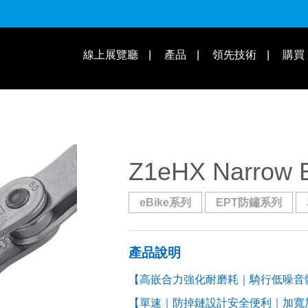
適用速別
線上展覽廳
產品
領先技術
購買
操作教學 | 知識庫
適用車款
Z1eHX Narrow 
eBike系列
EPT防鏽系列
產品說明
【高嵌合力強化耐磨耗｜騎行低噪音
【單速｜防掉鏈設計安全便利｜加寬