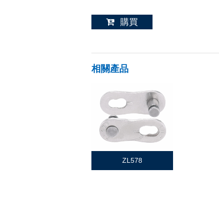
購買
相關產品
ZL578