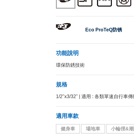
Eco ProTeQ防锈
功能說明
環保防銹技術
規格
1/2"x3/32" | 適用 : 各類單速自行
適用車款
健身車
場地車
小輪徑&潮