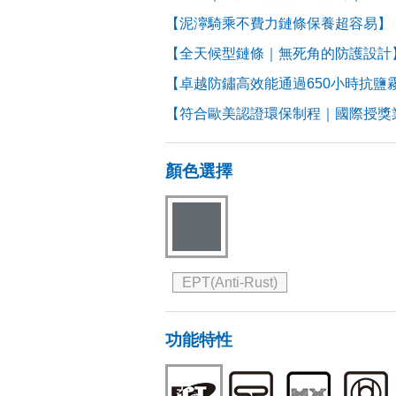
【泥濘騎乘不費力鏈條保養超容易】
【全天候型鏈條｜無死角的防護設計
【卓越防鏽高效能通過650小時抗鹽
【符合歐美認證環保制程｜國際授獎
顏色選擇
EPT(Anti-Rust)
功能特性