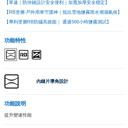
【單速｜防掉鏈設計安全便利｜加寬加厚安全穩定】
【RB塗層-戶外用車守護神｜抵抗雪地鹽霧雨水潮濕氣候】
【專利塗層RB防鏽高效能｜ 通過500小時鹽霧測試】
功能特性
內鏈片導角設計
功能說明
提升變速性能