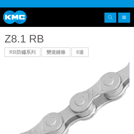
Z8.1 RB
RB防鏽系列
變速鏈條
8速