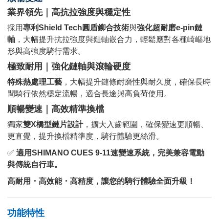
業界領先｜高抗拉強度與穩定性
採用
專利Shield Tech圓盾鉚合技術
與
強化超耐磨e-pin鏈
軸
，大幅提升抗拉強度與鏈軸嵌合力，輕鬆應對各種崎嶇地
形與高強度騎行需求。
極致耐用｜強化鏈軸與滾輪硬度
特殊熱處理工藝
，大幅提升鏈條耐磨性與耐久度，確保長時
間騎行依然穩定流暢，適合長途與高負荷使用。
順暢變速｜高效精準換檔
獨家
雙X橋型鏈片設計
，擴大入齒範圍，確保變速更順暢、
更直覺，提升換檔精準度，騎行體驗更絲滑。
✅
適用SHIMANO CUES 9-11速變速系統，完美兼容電動
與傳統自行車。
高耐用・高效能・高精度，讓您的騎行體驗全面升級！
功能特性