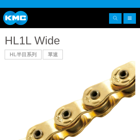
HL1L Wide
HL半目系列
單速