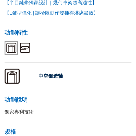
【半目鏈條獨家設計｜幾何車架超高適性】
【L鏈型強化 | 讓極限動作發揮得淋漓盡致】
功能特性
中空锻造轴
功能說明
獨家專利技術
規格