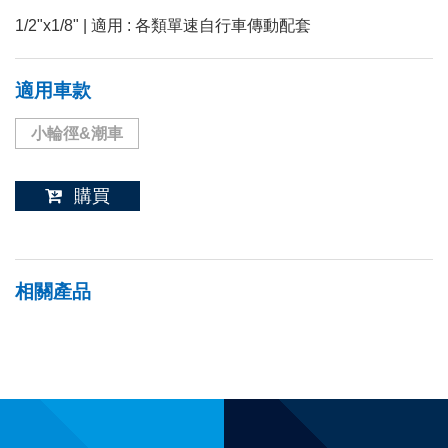
1/2"x1/8" | 適用 : 各類單速自行車傳動配套
適用車款
小輪徑&潮車
購買
相關產品