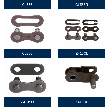
CL586
CL586R
CL386
Z410CL
Z410SO
Z410OL