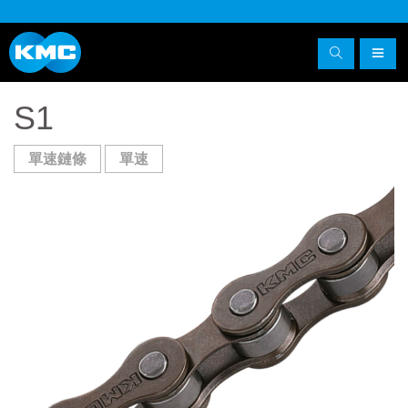
S1
單速鏈條
單速