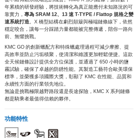
年累積的研發經驗，將技術轉化為真正能應付未知路況的可
靠實力，
專為 SRAM 12、13 速 T-TYPE / Flattop 規格之變
速系統打造
。X 橋型結構在劇烈顛簸與極端鏈條線下，依然
穩定咬合，讓每一分踩踏力量都能被完整傳遞，陪你一路向
前、無懼挑戰。
KMC GO 的創新蠟配方和特殊蠟處理過程可減少摩擦、提
高效率並防止污垢積聚，使清潔和維護更加輕鬆便捷。這款
全天候鏈條設計提供全方位保護，並通過了 650 小時的鹽
霧試驗，確保了卓越的防銹性能。其製造工藝符合歐美環保
標準，並榮獲多項國際大獎，彰顯了 KMC 在性能、品質和
永續性方面的行業領先地位。
無論是挑戰極限越野路段還是長途探險，KMC X 系列鏈條
都是騎乘者最值得信賴的夥伴。
功能特性