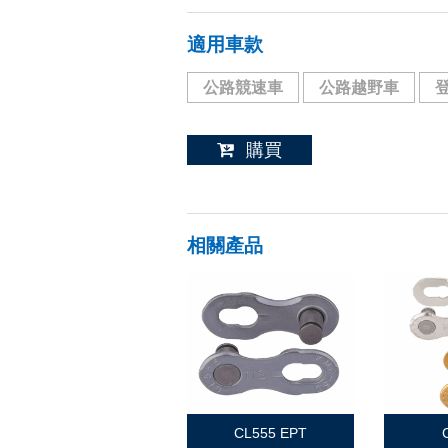
適用車款
公路競速車
公路越野車
購買
相關產品
CL555 EPT