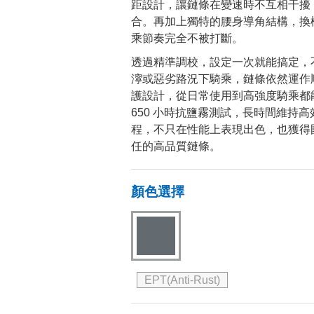
距設計，讓鏈條在變速時不互相干擾
合。再加上獨特的腰身導角結構，換
乘節奏完全不被打斷。
透過精準調校，設定一次就能搞定，
濘或惡劣路況下騎乘，鏈條依然運作
護設計，從日常使用到高強度騎乘都
650 小時抗鹽霧測試，長時間維持
程，不只在性能上表現出色，也獲得
任的高品質鏈條。
顏色選擇
EPT(Anti-Rust)