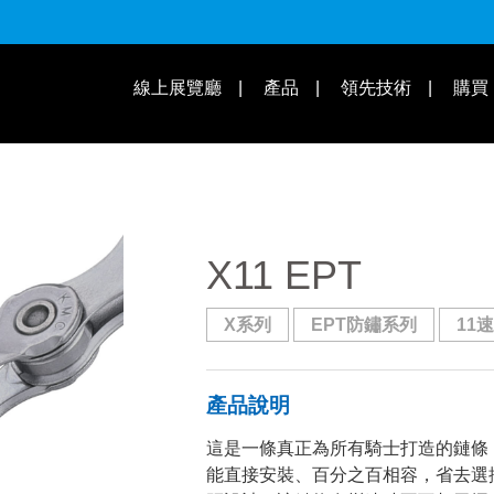
適用速別
線上展覽廳
產品
領先技術
購買
操作教學 | 知識庫
適用車款
X11 EPT
X系列
EPT防鏽系列
11速
產品說明
這是一條真正為所有騎士打造的鏈條
能直接安裝、百分之百相容，省去選擇