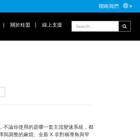
聯絡我們
接頭配件
Tools手工具
關於桂盟
線上支援
常見問題
合作夥伴
，不論你使用的是哪一套主流變速系統，都
與調整的麻煩。全新 X 非對稱導角與窄