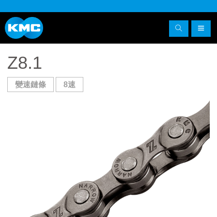
Z8.1
變速鏈條
8速