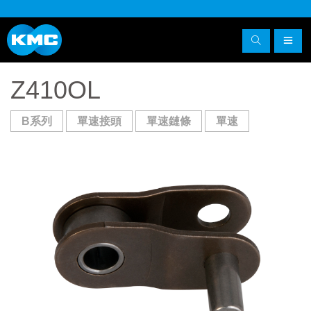
Z410OL
B系列
單速接頭
單速鏈條
單速