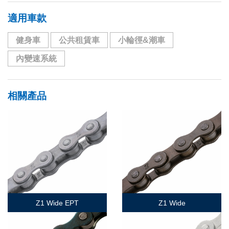
適用車款
健身車
公共租賃車
小輪徑&潮車
內變速系統
相關產品
Z1 Wide EPT
Z1 Wide