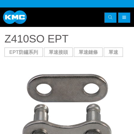
Z410SO EPT
EPT防鏽系列
單速接頭
單速鏈條
單速