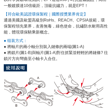
一般鍍膜達10倍級距，頂級抗鏽力，就是EPT！
【符合歐美認證環保製程｜國際授獎業界肯定】
通過美國及歐盟高級別RoHs、REACH、CPSIA規範，環
保製程領先業界，友善無毒，綠色使命，抗繡防水耐用高性
能，體現環保騎乘新概念。
● 组装方式：
● 將軸片的兩小軸分別裝入鏈條的兩端(圖1-A)
● 將鎖片(圖1-B)與軸片(圖1-A)對住抓緊並輕輕的將鏈條? 往
鎖片方向彎曲至小軸卡入合住。