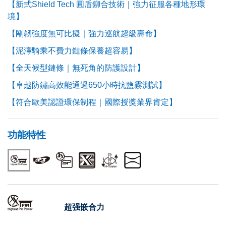
【新式Shield Tech 圓盾鉚合技術｜強力征服各種地形環
境】
【剛韌強度無可比擬｜強力巡航超級壽命】
【泥濘騎乘不費力鏈條保養超容易】
【全天候型鏈條｜無死角的防護設計】
【卓越防鏽高效能通過650小時抗鹽霧測試】
【符合歐美認證環保制程｜國際授獎業界肯定】
功能特性
超强嵌合力