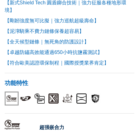
【新式Shield Tech 圓盾鉚合技術｜強力征服各種地形環
境】
【剛韌強度無可比擬｜強力巡航超級壽命】
【泥濘騎乘不費力鏈條保養超容易】
【全天候型鏈條｜無死角的防護設計】
【卓越防鏽高效能通過650小時抗鹽霧測試】
【符合歐美認證環保制程｜國際授獎業界肯定】
功能特性
超强嵌合力