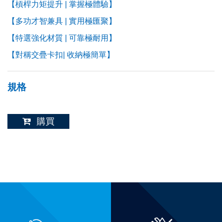
【槓桿力矩提升 | 掌握極體驗】
【多功才智兼具 | 實用極匯聚】
【特選強化材質 | 可靠極耐用】
【對稱交疊卡扣| 收納極簡單】
規格
購買