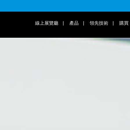
適用速別
線上展覽廳
產品
領先技術
購買
操作教學 | 知識庫
適用車款