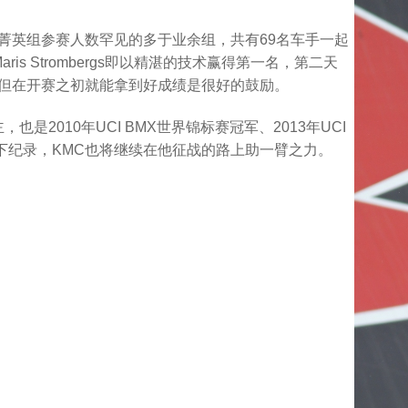
onal菁英组参赛人数罕见的多于业余组，共有69名车手一起
s Strombergs即以精湛的技术赢得第一名，第二天
长，但在开赛之初就能拿到好成绩是很好的鼓励。
，也是2010年UCI BMX世界锦标赛冠军、2013年UCI
下纪录，KMC也将继续在他征战的路上助一臂之力。