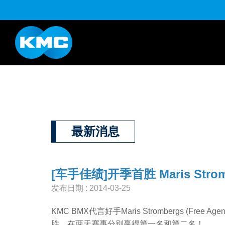
K系列
HL半目系列
YouTube
下载
最新消息
[车手佳绩]开季首胜 Maris Stromb
发布日期 : 2014-03-25
KMC BMX代言好手Maris Strombergs (Free Age
胜，在两天赛事分别赢得第一名和第二名！