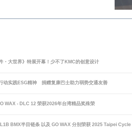
件・大世界》特展开幕！少不了KMC的创意设计
行动实践ESG精神 捐赠复康巴士助力弱势交通友善
GO WAX - DLC 12 荣获2026年台湾精品奖殊荣
L1B BMX半目链条 以及 GO WAX 分别荣获 2025 Taipei Cycle 