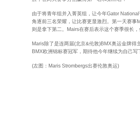
由于将青年组并入菁英组，让今年Gator Nati
角逐前三名荣耀，让比赛更显激烈。第一天赛事Mari
则是拿下第二。Mairs在赛后表示这个赛季很
Maris除了是连两届(北京&伦敦)BMX奥运金牌得主
BMX欧洲锦标赛冠军，期待他今年继续为自己写
(左图：Maris Strombergs出赛伦敦奥运)