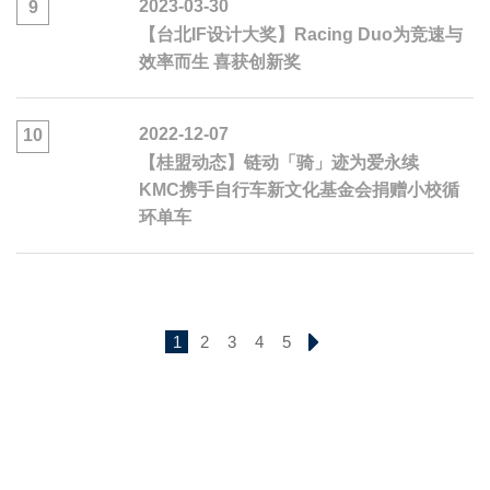
2023-03-30
9
【台北IF设计大奖】Racing Duo为竞速与
效率而生 喜获创新奖
2022-12-07
10
【桂盟动态】链动「骑」迹为爱永续
KMC携手自行车新文化基金会捐赠小校循
环单车
1
2
3
4
5