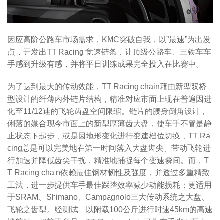
因应高阶公路车市场需求，KMC突破自我，以”最速”为出发
点，开发出TT Racing 竞速链条，让顶级公路车、三铁车车
手感到升级有感，并将平日训练成果完全投入在比赛中。
为了达到最大的传动效能，TT Racing chain藉由新型双桥
型设计的纤薄内外链片结构，精准对应市面上现在普遍因进
化至11/12速的飞轮齿盘空间限缩。链片的腰身倒角设计，
俐落的媒合现今市面上的新型厚薄齿大盘，使车手不管是静
止状态下起步，或是因地形变化进行变速档位切换，TT Ra
cing总是可以完美地在第一时间落入大盘齿尖、带动飞轮进
行加速并降低齿尖干扰，精准地捕捉每个变速瞬间。而，T
T Racing chain依赖最佳钢材韧性及强度，并透过多重精致
工法，进一步提供车手最佳踩踏效率减少动能损耗；更适用
于SRAM、Shimano、Campagnolo三大传动系统之大盘、
飞轮之齿型。经测试，以附载100公斤进行时速45km的高速