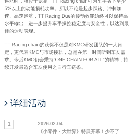
巡航时，相较于竞品，TT Racing chain可为车手省下至少
5%以上的动能损耗功率。所以不论是起步踩踏、冲刺加
速、高速巡航，TT Racing Due的传动效能始终可以保持高
水平输出，进一步提升车手操控稳定度与安全性，以达到最
佳的运动表现。
TT Racing chain的获奖不仅是对KMC研发团队的一大肯
定，更代表KMC与市场接轨，总是在第一时间听到车友需
求。今后KMC仍会秉持”ONE CHAIN FOR ALL”的精神，持
续开发最适合车友使用之自行车链条。
详细活动
2026-02-04
1
《小零件・大世界》特展开幕！少不了