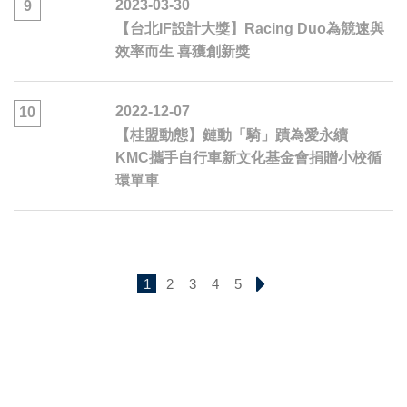
2023-03-30
9
【台北IF設計大獎】Racing Duo為競速與
效率而生 喜獲創新獎
2022-12-07
10
【桂盟動態】鏈動「騎」蹟為愛永續
KMC攜手自行車新文化基金會捐贈小校循
環單車
1
2
3
4
5