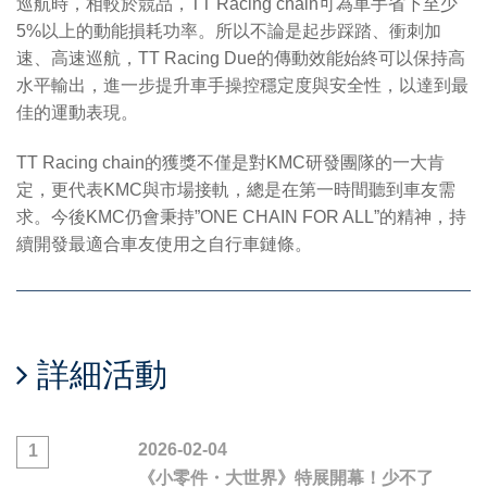
巡航時，相較於競品，TT Racing chain可為車手省下至少
5%以上的動能損耗功率。所以不論是起步踩踏、衝刺加
速、高速巡航，TT Racing Due的傳動效能始終可以保持高
水平輸出，進一步提升車手操控穩定度與安全性，以達到最
佳的運動表現。
TT Racing chain的獲獎不僅是對KMC研發團隊的一大肯
定，更代表KMC與市場接軌，總是在第一時間聽到車友需
求。今後KMC仍會秉持”ONE CHAIN FOR ALL”的精神，持
續開發最適合車友使用之自行車鏈條。
詳細活動
2026-02-04
1
《小零件・大世界》特展開幕！少不了