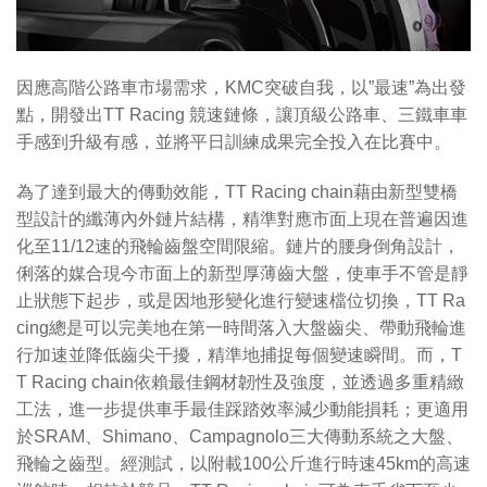
因應高階公路車市場需求，KMC突破自我，以”最速”為出發
點，開發出TT Racing 競速鏈條，讓頂級公路車、三鐵車車
手感到升級有感，並將平日訓練成果完全投入在比賽中。
為了達到最大的傳動效能，TT Racing chain藉由新型雙橋
型設計的纖薄內外鏈片結構，精準對應市面上現在普遍因進
化至11/12速的飛輪齒盤空間限縮。鏈片的腰身倒角設計，
俐落的媒合現今市面上的新型厚薄齒大盤，使車手不管是靜
止狀態下起步，或是因地形變化進行變速檔位切換，TT Ra
cing總是可以完美地在第一時間落入大盤齒尖、帶動飛輪進
行加速並降低齒尖干擾，精準地捕捉每個變速瞬間。而，T
T Racing chain依賴最佳鋼材韌性及強度，並透過多重精緻
工法，進一步提供車手最佳踩踏效率減少動能損耗；更適用
於SRAM、Shimano、Campagnolo三大傳動系統之大盤、
飛輪之齒型。經測試，以附載100公斤進行時速45km的高速