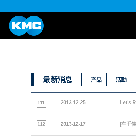
B系列
Life Style系列
YouTube
下载
K系列
HL半目系列
最新消息
产品
活動
2013-12-25
Let'
111
2013-12-17
[车手佳
112