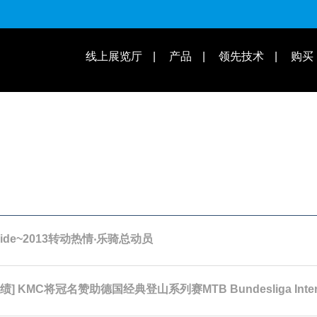
适用速别
线上展览厅
产品
领先技术
购买
操作教学 | 知识库
适用车款
s Ride~2013转动热情‧乐骑总动员
绩] KMC将冠名赞助德国经典登山系列赛MTB Bundesliga Interna