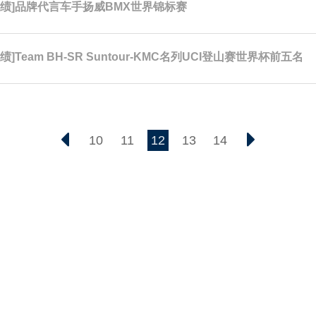
佳绩]品牌代言车手扬威BMX世界锦标赛
绩]Team BH-SR Suntour-KMC名列UCI登山赛世界杯前五名
10
11
12
13
14