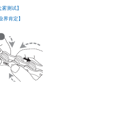
盐雾测试】
业界肯定】