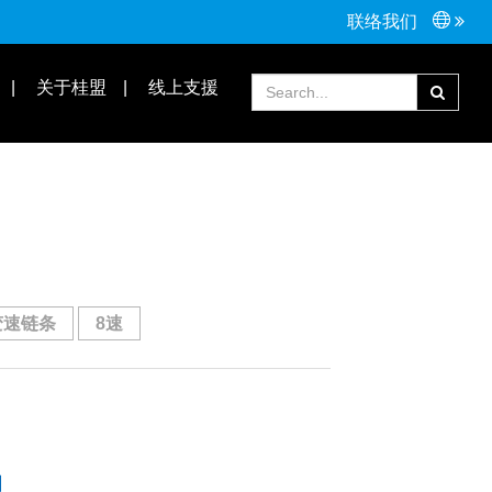
联络我们
接头配件
Tools手工具
关于桂盟
线上支援
常见问题
合作伙伴
变速链条
8速
】