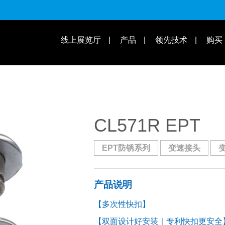
适用速别
线上展览厅
产品
领先技术
购买
操作教学 | 知识库
适用车款
CL571R EPT
EPT防锈系列
变速接头
产品说明
【多次性快扣】
【双面设计好安装｜专利快扣更安全