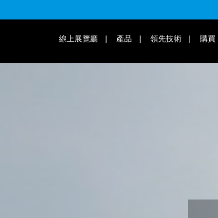
適用速別
線上展覽廳
產品
領先技術
購買
操作教學 | 知識庫
適用車款