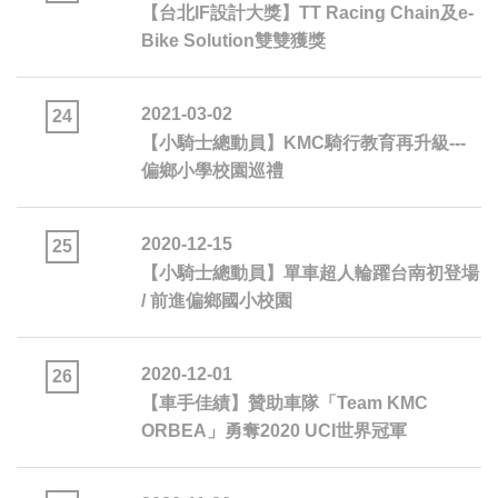
【台北IF設計大獎】TT Racing Chain及e-
Bike Solution雙雙獲獎
2021-03-02
24
【小騎士總動員】KMC騎行教育再升級---
偏鄉小學校園巡禮
2020-12-15
25
【小騎士總動員】單車超人輪躍台南初登場
/ 前進偏鄉國小校園
2020-12-01
26
【車手佳績】贊助車隊「Team KMC
ORBEA」勇奪2020 UCI世界冠軍