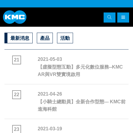
最新消息
產品
活動
2021-05-03
21
【虛擬型態互動】多元化數位服務--KMC
AR與VR雙實境啟用
2021-04-26
22
【小騎士總動員】全新合作型態--- KMC前
進海科館
2021-03-19
23