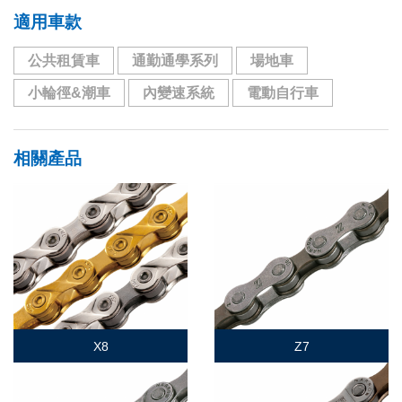
適用車款
公共租賃車
通勤通學系列
場地車
小輪徑&潮車
內變速系統
電動自行車
相關產品
X8
Z7