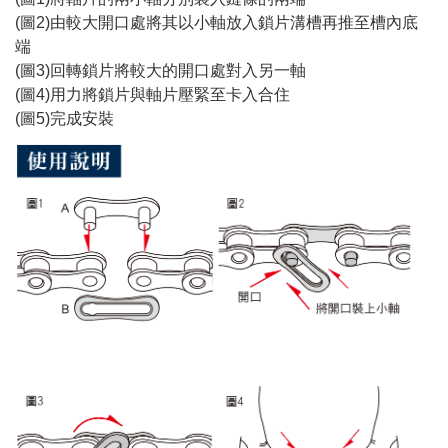
(圖2)由較大開口處將其以小軸放入鎖片溝槽再推至槽內底
端
(圖3)回轉鎖片將較大的開口處對入另一軸
(圖4)用力將鎖片與軸片壓緊至卡入合住
(圖5)完成安裝