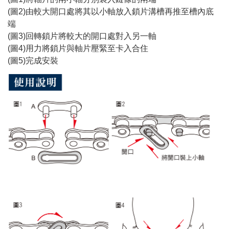
(圖2)由較大開口處將其以小軸放入鎖片溝槽再推至槽內底
端
(圖3)回轉鎖片將較大的開口處對入另一軸
(圖4)用力將鎖片與軸片壓緊至卡入合住
(圖5)完成安裝