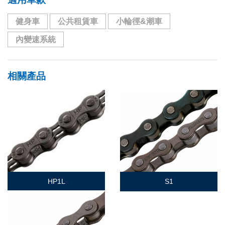
健身車
公共租賃車
小輪徑&潮車
內變速系統
相關產品
HP1L
S1