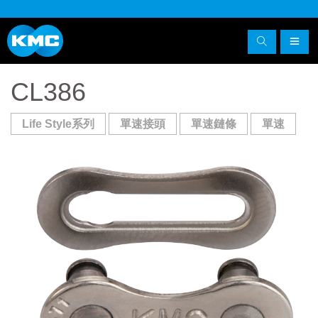
CL386
Life Style系列
單速接頭
單速鏈條
單速